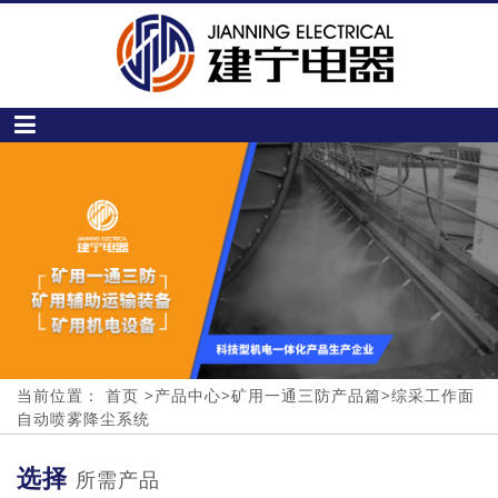
当前位置：
首页
>
产品中心
>
矿用一通三防产品篇
>
综采工作面
自动喷雾降尘系统
选择
所需产品