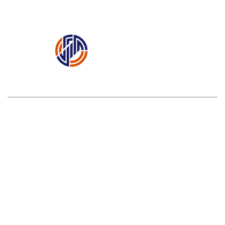
矿用一通三防产品篇
矿用辅助运输装备篇
矿用机
电设备篇
网站首页
|
关于我们
|
产品中心
|
案例展示
|
新闻中心
|
联系我们
|
联系人：徐经理
电话：
0537-2888665 / 15898608116
传真：0537-2888676
地址：济宁市常青路21号新景湾9号楼
Copyright © 2019 济宁市建宁电器设备有限公司 版权所有